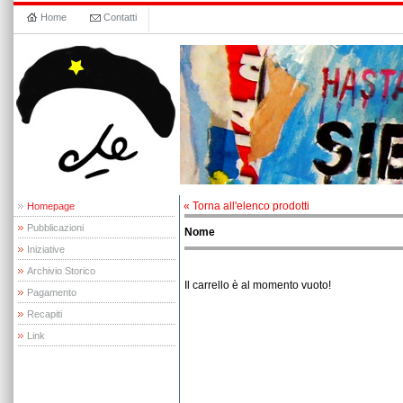
Home
Contatti
« Torna all'elenco prodotti
Homepage
Pubblicazioni
Nome
Iniziative
Archivio Storico
Il carrello è al momento vuoto!
Pagamento
Recapiti
Link