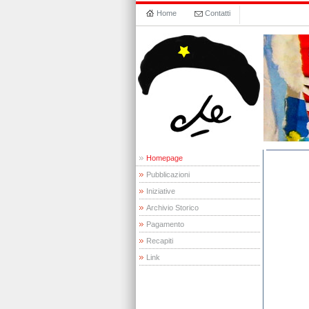
Home
Contatti
Homepage
Pubblicazioni
Iniziative
Archivio Storico
Pagamento
Recapiti
Link