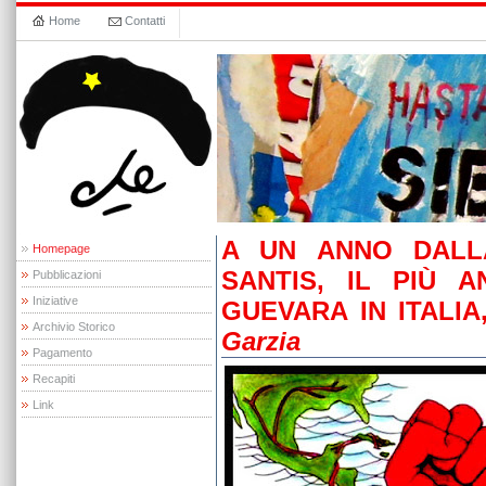
Home
Contatti
A UN ANNO DALL
Homepage
SANTIS, IL PIÙ 
Pubblicazioni
Iniziative
GUEVARA IN ITALIA
Archivio Storico
Garzia
Pagamento
Recapiti
Link